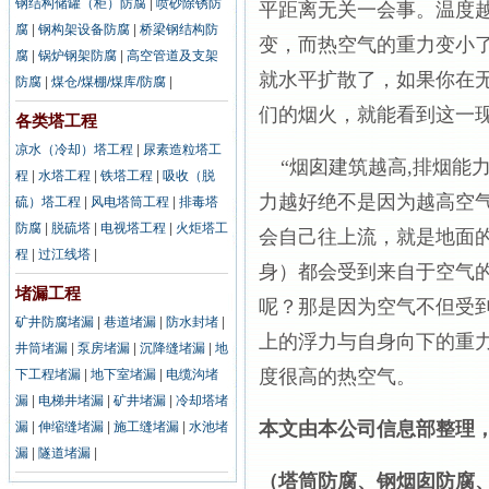
钢结构储罐（柜）防腐
|
喷砂除锈防
平距离无关一会事。温度
腐
|
钢构架设备防腐
|
桥梁钢结构防
变，而热空气的重力变小
腐
|
锅炉钢架防腐
|
高空管道及支架
就水平扩散了，如果你在
防腐
|
煤仓/煤棚/煤库/防腐
|
们的烟火，就能看到这一
各类塔工程
凉水（冷却）塔工程
|
尿素造粒塔工
“烟囱建筑越高,排烟能力
程
|
水塔工程
|
铁塔工程
|
吸收（脱
力越好绝不是因为越高空
硫）塔工程
|
风电塔筒工程
|
排毒塔
防腐
|
脱硫塔
|
电视塔工程
|
火炬塔工
会自己往上流，就是地面
程
|
过江线塔
|
身）都会受到来自于空气
堵漏工程
呢？那是因为空气不但受
矿井防腐堵漏
|
巷道堵漏
|
防水封堵
|
上的浮力与自身向下的重
井筒堵漏
|
泵房堵漏
|
沉降缝堵漏
|
地
度很高的热空气。
下工程堵漏
|
地下室堵漏
|
电缆沟堵
漏
|
电梯井堵漏
|
矿井堵漏
|
冷却塔堵
本文由本公司信息部整理
漏
|
伸缩缝堵漏
|
施工缝堵漏
|
水池堵
漏
|
隧道堵漏
|
（
塔筒防腐
、
钢
烟囱防腐