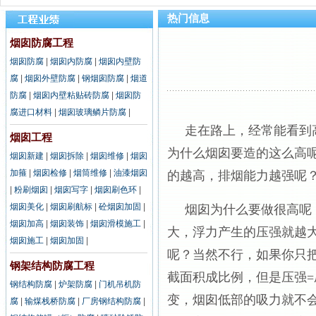
热门信息
烟囱防腐工程
烟囱防腐
|
烟囱内防腐
|
烟囱内壁防
腐
|
烟囱外壁防腐
|
钢烟囱防腐
|
烟道
防腐
|
烟囱内壁粘贴砖防腐
|
烟囱防
腐进口材料
|
烟囱玻璃鳞片防腐
|
走在路上，经常能看到高
烟囱工程
为什么烟囱要造的这么高
烟囱新建
|
烟囱拆除
|
烟囱维修
|
烟囱
加箍
|
烟囱检修
|
烟筒维修
|
油漆烟囱
的越高，排烟能力越强呢
|
粉刷烟囱
|
烟囱写字
|
烟囱刷色环
|
烟囱美化
|
烟囱刷航标
|
砼烟囱加固
|
烟囱为什么要做很高呢，
烟囱加高
|
烟囱装饰
|
烟囱滑模施工
|
大，浮力产生的压强就越
烟囱施工
|
烟囱加固
|
呢？当然不行，如果你只
钢架结构防腐工程
截面积成比例，但是压强=
钢结构防腐
|
炉架防腐
|
门机吊机防
变，烟囱低部的吸力就不
腐
|
输煤栈桥防腐
|
厂房钢结构防腐
|